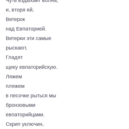
Чуть вздыхает волна,
и, вторя ей,
Ветерок
над Евпаторией.
Ветерки эти самые
рыскают,
Гладят
щеку евпаторийскую.
Ляжем
пляжем
в песочке рыться мы
бронзовыми
евпаторийцами.
Скрип уключин,