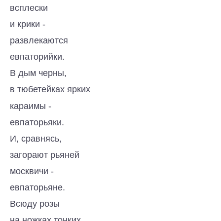
всплески
и крики -
развлекаются
евпаторийки.
В дым черны,
в тюбетейках ярких
караимы -
евпаторьяки.
И, сравнясь,
загорают рьяней
москвичи -
евпаторьяне.
Всюду розы
на ножках тонких.