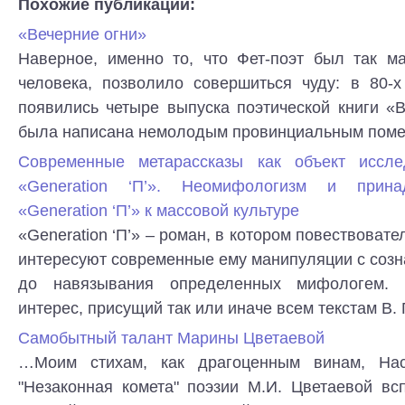
Похожие публикации:
«Вечерние огни»
Наверное, именно то, что Фет-поэт был так м
человека, позволило совершиться чуду: в 80-х
появились четыре выпуска поэтической книги «В
была написана немолодым провинциаль­ным помещ
Современные метарассказы как объект иссл
«Generation ‘П’». Неомифологизм и прина
«Generation ‘П’» к массовой культуре
«Generation ‘П’» – роман, в котором повествоват
интересуют современные ему манипуляции с соз
до навязывания определенных мифологем. 
интерес, присущий так или иначе всем текстам В. П
Самобытный талант Марины Цветаевой
…Моим стихам, как драгоценным винам, Нас
"Незаконная комета" поэзии М.И. Цветаевой вс