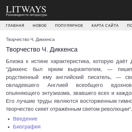
LITWAYS
Разновидности литературы
ГЛАВНАЯ
НОВОЕ
ПОПУЛЯРНОЕ
КАРТА САЙТА
П
Творчество Ч. Диккенса
Творчество Ч. Диккенса
Близка к истине характеристика, которую даёт 
"Диккенс был ярким выразителем, — пише
родственный ему английский писатель, — св
овладевшего Англией всеобщего вдохно
опьяняющего энтузиазма, звавшего всех и каждо
Его лучшие труды являются восторженным гимно
творчество сияет отражённым светом революции"
Введение
Биография