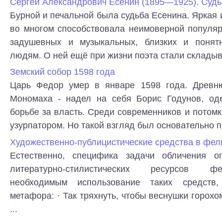
Сергеи Александрович Есенин (1895—1925). Судьб
Бурной и печальной была судьба Есенина. Яркая 
во мно­гом способствовала неимоверной популя
задушевных и музыкальных, близких и поня
людям. О ней ещё при жизни поэта стали складыва
Земский собор 1598 года
Царь Федор умер в январе 1598 года. Древн
Мономаха - надел на себя Борис Годунов, од
борьбе за власть. Среди современников и потомк
узурпатором. Но такой взгляд был основательно по
Художественно-публицистические средства в фел
Естественно, специфика задачи обличения оп
литературно-стилистических ресурсов ф
необходимым использование таких средств,
метафора: · Так тряхнуть, чтобы веснушки горох
...