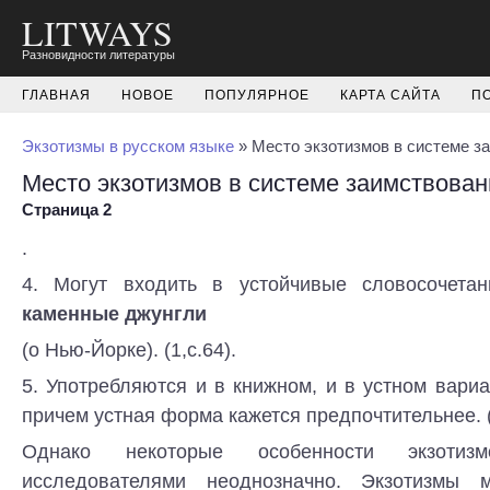
LITWAYS
Разновидности литературы
ГЛАВНАЯ
НОВОЕ
ПОПУЛЯРНОЕ
КАРТА САЙТА
П
Экзотизмы в русском языке
» Место экзотизмов в системе з
Место экзотизмов в системе заимствован
Страница 2
.
4. Могут входить в устойчивые словосочета
каменные джунгли
(о Нью-Йорке). (1,с.64).
5. Употребляются и в книжном, и в устном вари
причем устная форма кажется предпочтительнее. (
Однако некоторые особенности экзотизм
исследователями неоднозначно. Экзотизмы м