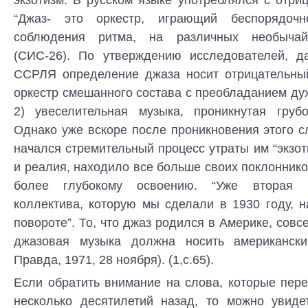
экзотизм. В русском языке употреблялся с отри
“Джаз- это оркестр, играющий беспорядочн
соблюдения ритма, на различных необычай
(СИС-26). По утверждению исследователей, д
ССРЛЯ определение джаза носит отрицательный 
оркестр смешанного состава с преобладанием ду
2) увеселительная музыка, проникнутая грубо
Однако уже вскоре после проникновения этого с
начался стремительный процесс утраты им “экзоти
и реалия, находило все больше своих поклоннико
более глубокому освоению. “Уже вторая 
коллектива, которую мы сделали в 1930 году, 
повороте”. То, что джаз родился в Америке, совсе
джазовая музыка должна носить американский
Правда, 1971, 28 ноября). (1,с.65).
Если обратить внимание на слова, которые пер
несколько десятилетий назад, то можно увидет