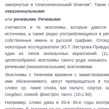
завернутые в тонюсенюсенький блинчик”. Такие
окказиональными
или
речевыми. Речевыми
считаются и те экзотизмы, которые даются
источника, а также редко употребляющиеся в ре
собственные имена в русской графике. Отсюд
некоторые исследователи (Ю.Т. Листрова-Правда
один из типов иноязычных вкраплений. (11
целесообразно экзотизмы такого рода называть
речевыми (окказиональными) экзотизмами.
Экзотизмы с течением времени с заимствовани
ими обозначаемого, могут превращаться в по
слово: ср. такие слова, как пальто, сюртук, х
гондбол, хоккей; фокстрот, танго. (10,с.50).
Например, слово джаз в 20-е 30-е годы воспр