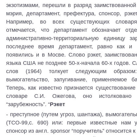
экзотизмами, перешли в разряд заимствованной
мэрия, департамент, префектура, спонсор, рэке
Например, во всех существующих словаря
отмечается, что департамент обозначает отд
административно-территориальную единицу за
последнее время департамент, равно как и 
появились и в Мосве. Слово рэкет, заимствова
языка США не позднее 50-х-начала 60-х годов. 
слов (1964) толкует следующим образом
вымогательство, запугивание, применяемое ба
Теперь, как известно признается существование 
словаре С.И. Ожегова, оно истолковано
“зарубежность”. “
Рэкет
- преступное (путем угроз, шантажа), вымогатель
(ТСО-99,с. 690) или: первые известные нам 
спонсор из англ. sponsor “поручитель” относится к