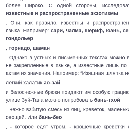
более широко. С одной стороны, исследова
известные и распространенные экзотизмы
. Они, как правило, известны и распростране
языка. Например:
сари, чалма, шериф, юань, се
гондольер
,
торнадо, шаман
. Однако в устных и письменных текстах можно в
не закрепленные в языке, а известные лишь по
актам их значения. Например: “Изящная шляпка
н
легкий халатик
ао-зай
и белоснежные брюки придают им особую грацию
улице Зуй-Тана можно попробовать
бань-тхой
- нежно взбитую смесь из яиц, креветок, маленьк
овощей. Или
бань-бео
, - которое едят утром, - крошечные креветки