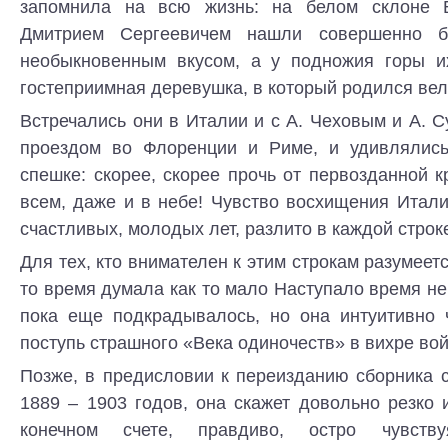
запомнила на всю жизнь: на белом склоне 
Дмитрием Сергеевичем нашли совершенно б
необыкновенным вкусом, а у подножия горы и
гостеприимная деревушка, в который родился ве
Встречались они в Италии и с А. Чеховым и А.
проездом во Флоренции и Риме, и удивлялись
спешке: скорее, скорее прочь от первозданной к
всем, даже и в небе! Чувство восхищения Итал
счастливых, молодых лет, разлито в каждой строк
Для тех, кто внимателен к этим строкам разумеетс
то время думала как то мало Наступало время н
пока еще подкрадывалось, но она интуитивно 
поступь страшного «Века одиночеств» в вихре вой
Позже, в предисловии к переизданию сборника 
1889 – 1903 годов, она скажет довольно резко 
конечном счете, правдиво, остро чувств