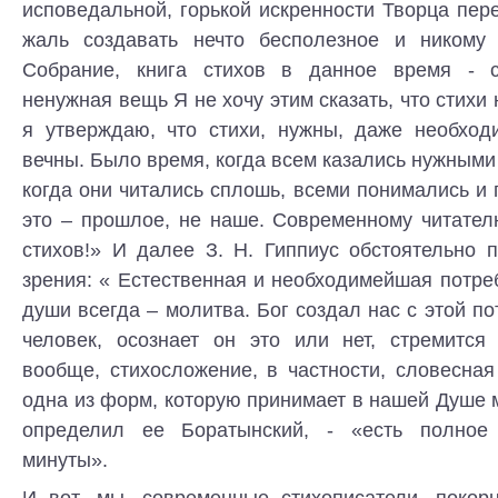
исповедальной, горькой искренности Творца пер
жаль создавать нечто бесполезное и никому 
Собрание, книга стихов в данное время - с
ненужная вещь Я не хочу этим сказать, что стихи
я утверждаю, что стихи, нужны, даже необход
вечны. Было время, когда всем казались нужными 
когда они читались сплошь, всеми понимались и
это – прошлое, не наше. Современному читател
стихов!» И далее З. Н. Гиппиус обстоятельно 
зрения: « Естественная и необходимейшая потре
души всегда – молитва. Бог создал нас с этой п
человек, осознает он это или нет, стремится
вообще, стихосложение, в частности, словесна
одна из форм, которую принимает в нашей Душе м
определил ее Боратынский, - «есть полно
минуты».
И вот, мы, современные стихописатели, покор