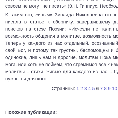
совсем не могут не писать» (З.Н. Гиппиус. Необход
К таким вот, «иным» Зинаида Николаевна относ
писала в статье к сборнику, завершившему д
поисков на стезе Поэзии: «Исчезли не таланты
возможность общения в молитве, возможность м
Теперь у каждого из нас отдельный, осознанны
свой Бог, и потому так грустны, беспомощны и
одинокие, лишь нам и дорогие, молитвы Пока м
Бога, или хоть не поймем, что стремимся все к не
молитвы – стихи, живые для каждого из нас, - б
нужны ни для кого.
Страницы:
1
2
3
4
5
6
7
8
9
10
Похожие публикации: