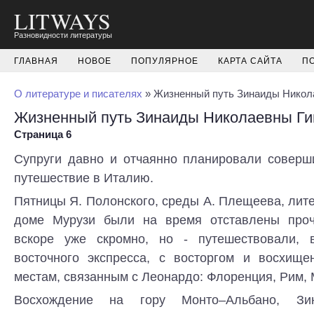
LITWAYS
Разновидности литературы
ГЛАВНАЯ
НОВОЕ
ПОПУЛЯРНОЕ
КАРТА САЙТА
П
О литературе и писателях
» Жизненный путь Зинаиды Никол
Жизненный путь Зинаиды Николаевны Ги
Страница 6
Супруги давно и отчаянно планировали соверш
путешествие в Италию.
Пятницы Я. Полонского, среды А. Плещеева, лит
доме Мурузи были на время отставлены проч
вскоре уже скромно, но - путешествовали, 
восточного экспресса, с восторгом и восхищ
местам, связанным с Леонардо: Флоренция, Рим, 
Восхождение на гору Монто–Альбано, Зи