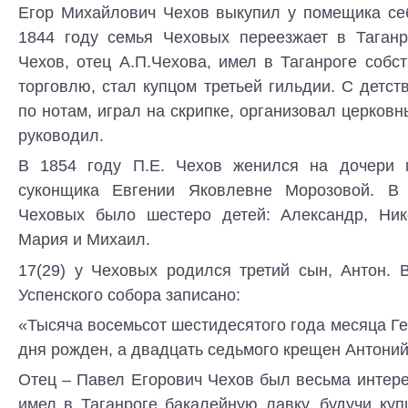
Егор Михайлович Чехов выкупил у помещика се
1844 году семья Чеховых переезжает в Таганр
Чехов, отец А.П.Чехова, имел в Таганроге соб
торговлю, стал купцом третьей гильдии. С детств
по нотам, играл на скрипке, организовал церковн
руководил.
В 1854 году П.Е. Чехов женился на дочери м
суконщика Евгении Яковлевне Морозовой. В
Чеховых было шестеро детей: Александр, Ник
Мария и Михаил.
17(29) у Чеховых родился третий сын, Антон. 
Успенского собора записано:
«Тысяча восемьсот шестидесятого года месяца Г
дня рожден, а двадцать седьмого крещен Антон
Отец – Павел Егорович Чехов был весьма интер
имел в Таганроге бакалейную лавку, будучи куп