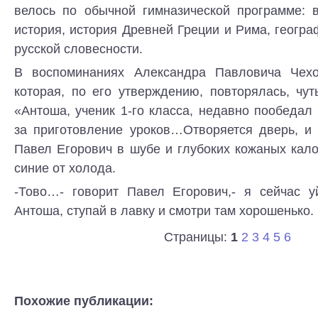
велось по обычной гимназической программе: 
история, история Древней Греции и Рима, геогра
русской словесности.
В воспоминаниях Александра Павловича Чехо
которая, по его утверждению, повторялась, чу
«Антоша, ученик 1-го класса, недавно пообедал 
за приготовление уроков…Отворяется дверь, и
Павел Егорович в шубе и глубоких кожаных кало
синие от холода.
-Тово…- говорит Павел Егорович,- я сейчас у
Антоша, ступай в лавку и смотри там хорошенько.
Страницы:
1
2
3
4
5
6
Похожие публикации: