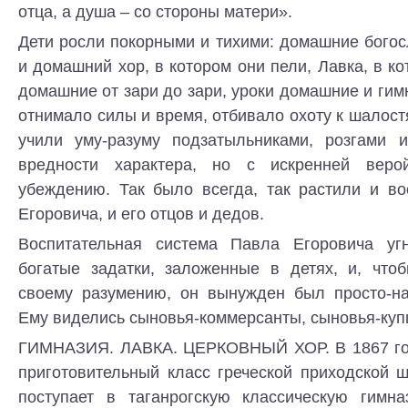
отца, а душа – со стороны матери».
Дети росли покорными и тихими: домашние бого
и домашний хор, в котором они пели, Лавка, в ко
домашние от зари до зари, уроки домашние и гимн
отнимало силы и время, отбивало охоту к шалостя
учили уму-разуму подзатыльниками, розгами 
вредности характера, но с искренней вер
убеждению. Так было всегда, так растили и в
Егоровича, и его отцов и дедов.
Воспитательная система Павла Егоровича уг
богатые задатки, заложенные в детях, и, что
своему разумению, он вынужден был просто-на
Ему виделись сыновья-коммерсанты, сыновья-ку
ГИМНАЗИЯ. ЛАВКА. ЦЕРКОВНЫЙ ХОР. В 1867 год
приготовительный класс греческой приходской 
поступает в таганрогскую классическую гимн