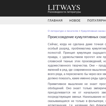
LITWAYS
Разновидности литературы
ГЛАВНАЯ
НОВОЕ
ПОПУЛЯРН
О литературе и писателях
»
Кумулятивная сказка 
Происхождение кумулятивных ска
Сейчас, когда не сделана даже точная о
особый разряд, проблематика кумуляти
полнотой. Принцип кумуляции ощущаетс
правда, с удовольствием прочтет или пр
словесной тканью этих произведений, 
художественного творчества. Они – про
явлений в ряд, где современное мышлени
всего ряда, а перескочило бы через все 
должно показать, какие именно ряды здесь
Примитивное мышление не знает прост
обобщений. Оно знает только эмпириче
преодолевается не от начального зв
посредствующие звенья. Нанизывание ес
сказывающаяся не только в фольклоре, 
агглютинация, т.е. название без флек