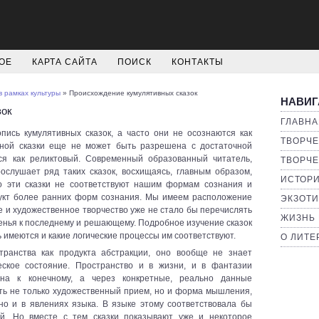
ОЕ
КАРТА САЙТА
ПОИСК
КОНТАКТЫ
в рамках культуры
» Происхождение кумулятивных сказок
НАВИГ
зок
ГЛАВНА
пись кумулятивных сказок, а часто они не осознаются как
ТВОРЧЕ
вной сказки еще не может быть разрешена с достаточной
я как реликтовый. Современный образованный читатель,
ТВОРЧЕ
ослушает ряд таких сказок, восхищаясь, главным образом,
ИСТОРИ
но эти сказки не соответствуют нашим формам сознания и
дукт более ранних форм сознания. Мы имеем расположение
ЭКЗОТИ
е и художественное творчество уже не стало бы перечислять
ЖИЗНЬ 
звенья к последнему и решающему. Подробное изучение сказок
 имеются и какие логические процессы им соответствуют.
О ЛИТЕ
ранства как продукта абстракции, оно вообще не знает
ское состояние. Пространство и в жизни, и в фантазии
ена к конечному, а через конкретные, реально данные
ть не только художественный прием, но и форма мышления,
но и в явлениях языка. В языке этому соответствовала бы
сий. Но вместе с тем сказки показывают уже и некоторое