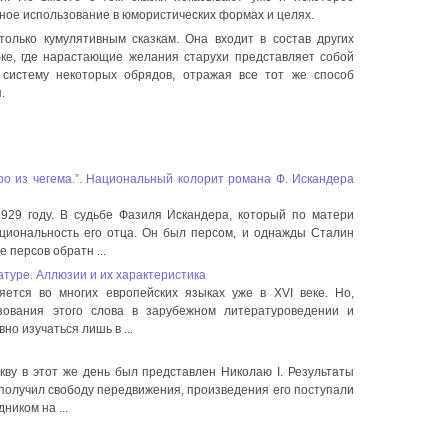
ное использование в юмористических формах и целях.
только кумулятивным сказкам. Она входит в состав других
бке, где нарастающие желания старухи представляет собой
 систему некоторых обрядов, отражая все тот же способ
я.
о из чегема.”. Национальный колорит романа Ф. Искандера
929 году. В судьбе Фазиля Искандера, который по матери
циональность его отца. Он был персом, и однажды Сталин
 персов обратн ...
туре. Аллюзии и их характеристика
яется во многих европейских языках уже в XVI веке. Но,
ования этого слова в зарубежном литературоведении и
но изучаться лишь в ...
кву в этот же день был представлен Николаю I. Результаты
получил свободу передвижения, произведения его поступали
ником на ...