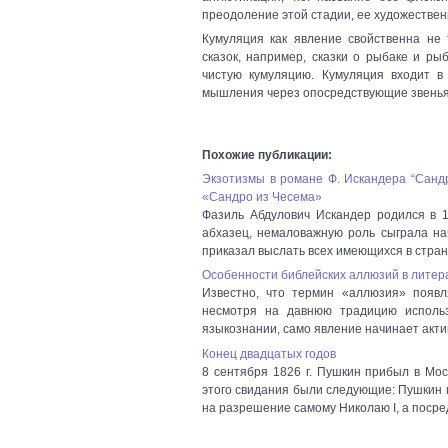
преодоление этой стадии, ее художествен
Кумуляция как явление свойственна не 
сказок, например, сказки о рыбаке и ры
чистую кумуляцию. Кумуляция входит в
мышления через опосредствующие звень
Похожие публикации:
Экзотизмы в романе Ф. Искандера “Сандр
«Сандро из Чесема»
Фазиль Абдулович Искандер родился в 1
абхазец, немаловажную роль сыграла на
приказал выслать всех имеющихся в стране
Особенности библейских аллюзий в литера
Известно, что термин «аллюзия» появл
несмотря на давнюю традицию использ
языкознании, само явление начинает актив
Конец двадцатых годов
8 сентября 1826 г. Пушкин прибыл в Мос
этого свидания были следующие: Пушкин 
на разрешение самому Николаю I, а посред