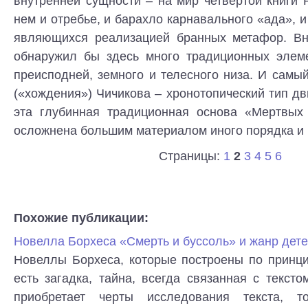
внутренней сущности – на мир четвертой книги
нем и отребье, и барахло карнавального «ада», и
являющихся реализацией бранных метафор. Вн
обнаружил бы здесь много традиционных элем
преисподней, земного и телесного низа. И самы
(«хождения») Чичикова – хронотопический тип дв
эта глубинная традиционная основа «Мертвых
осложнена большим материалом иного порядка и 
Страницы:
1
2
3
4
5
6
Похожие публикации:
Новелла Борхеса «Смерть и буссоль» и жанр дете
Новеллы Борхеса, которые построены по принци
есть загадка, тайна, всегда связанная с тексто
приобретает черты исследования текста, т