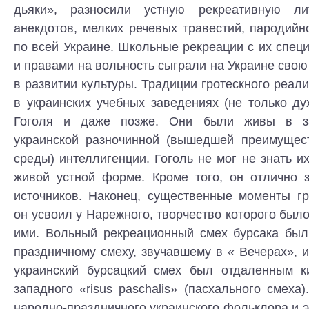
дьяки», разносили устную рекреативную ли
анекдотов, мелких речевых травестий, пародийно
по всей Украине. Школьные рекреации с их спе
и правами на вольность сыграли на Украине сво
в развитии культуры. Традиции гротескного реа
в украинских учебных заведениях (не только д
Гоголя и даже позже. Они были живы в за
украинской разночинной (вышедшей преимущес
среды) интеллигенции. Гоголь не мог не знать и
живой устной форме. Кроме того, он отлично 
источников. Наконец, существенные моменты гр
он усвоил у Нарежного, творчество которого было
ими. Вольный рекреационный смех бурсака был
праздничному смеху, звучавшему в « Вечерах», и
украинский бурсацкий смех был отдаленным к
западного «risus paschalis» (пасхального смеха
народно-праздничного украинского фольклора и 