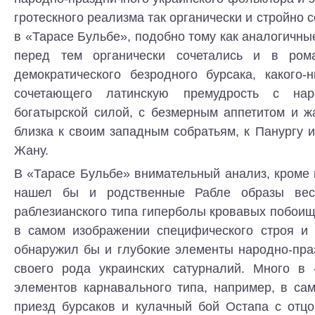
гротескного реализма так органически и стройно 
в «Тарасе Бульбе», подобно тому как аналогичны
перед тем органически сочетались и в ром
демократического безродного бурсака, какого-
сочетающего латинскую премудрость с на
богатырской силой, с безмерным аппетитом и ж
близка к своим западным собратьям, к Панургу и
Жану.
В «Тарасе Бульбе» внимательный анализ, кроме 
нашел бы и родственные Рабле образы весе
раблезианского типа гиперболы кровавых побоищ 
в самом изображении специфического строя и
обнаружил бы и глубокие элементы народно-пра
своего рода украинских сатурналий. Много в
элементов карнавального типа, например, в са
приезд бурсаков и кулачный бой Остапа с отцо