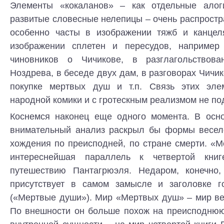
Элементы «кокаланов» – как отдельные алог
развитые словесные нелепицы – очень распростр
особенно часты в изображении тяжб и канцел
изображении сплетен и пересудов, например
чиновников о Чичикове, в разглагольствов
Ноздрева, в беседе двух дам, в разговорах Чичи
покупке мертвых душ и т.п. Связь этих эл
народной комики и с гротескным реализмом не п
Коснемся наконец еще одного момента. В осн
внимательный анализ раскрыл бы формы весело
хождения по преисподней, по стране смерти. «
интереснейшая параллель к четвертой кни
путешествию Пантагрюэля. Недаром, конечно,
присутствует в самом замысле и заголовке г
(«Мертвые души»). Мир «Мертвых душ» – мир ве
По внешности он больше похож на преисподнюю 