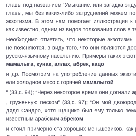
главы под названием “Умыкание, или загадка энду
главы, мы без каких-либо затруднений можем п
экзотизма. В этом нам помогает иллюстрация к
как известно, одним из видов толкования слов в т
Необходимо отметить, что некоторые экзотизмы
не поясняются, в виду того, что они являются до
русско-язычному населению. Примеры таких экзо
мамалыга, кунак, аллах, абрек, кацо
и др. Посмотрим на употребление данных экзоти
ели холодное мясо с горячей
мамалыгой
” (33,с. 94); “Через некоторое время они догнали
а
, груженную песком” (33,с. 97); “Он мой двоюрод
дядя Сандро, хотя Щащико был ему только зе
известным арабским
абреком
и стоил примерно ста хороших меньшевиков, как