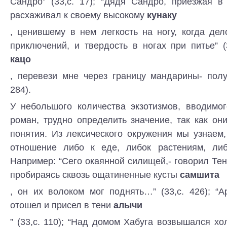
Сандро” (33,с. 17); “Дядя Сандро, приезжая в
расхаживал к своему высокому
кунаку
, ценившему в нем легкость на ногу, когда де
приключений, и твердость в ногах при питье” (3
кацо
, перевези мне через границу мандарины- полу
284).
У небольшого количества экзотизмов, вводимо
роман, трудно определить значение, так как о
понятия. Из лексического окружения мы узнаем,
отношение либо к еде, либок растениям, либ
Например: “Сего окаянной силищей,- говорил Тен
пробираясь сквозь ощатиненные кусты
самшита
, он их волоком мог поднять…” (33,с. 426); “
отошел и присел в тени
алычи
” (33,с. 110); “Над домом Хабуга возвышался хо