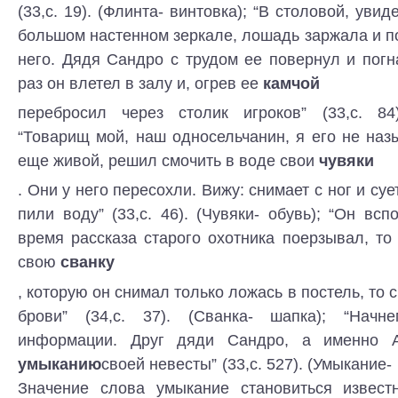
(33,с. 19). (Флинта- винтовка); “В столовой, уви
большом настенном зеркале, лошадь заржала и п
него. Дядя Сандро с трудом ее повернул и погн
раз он влетел в залу и, огрев ее
камчой
перебросил через столик игроков” (33,с. 84)
“Товарищ мой, наш односельчанин, я его не наз
еще живой, решил смочить в воде свои
чувяки
. Они у него пересохли. Вижу: снимает с ног и суе
пили воду” (33,с. 46). (Чувяки- обувь); “Он всп
время рассказа старого охотника поерзывал, то
свою
сванку
, которую он снимал только ложась в постель, то 
брови” (34,с. 37). (Сванка- шапка); “Нач
информации. Друг дяди Сандро, а именно А
умыканию
своей невесты” (33,с. 527). (Умыкание-
Значение слова умыкание становиться извес