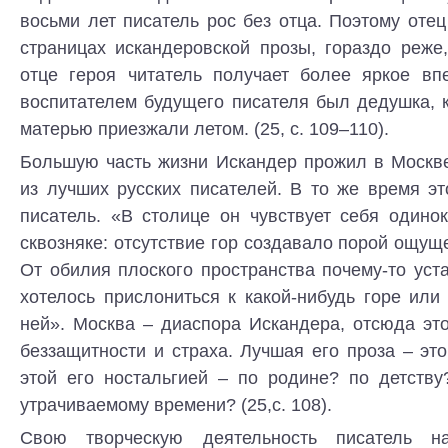
восьми лет писатель рос без отца. Поэтому отец
страницах искандеровской прозы, гораздо реже
отце героя читатель получает более яркое вп
воспитателем будущего писателя был дедушка, 
матерью приезжали летом. (25, с. 109–110).
Большую часть жизни Искандер прожил в Москве
из лучших русских писателей. В то же время эт
писатель. «В столице он чувствует себя одино
сквозняке: отсутствие гор создавало порой ощущ
От обилия плоского пространства почему-то уст
хотелось прислониться к какой-нибудь горе или
ней». Москва – диаспора Искандера, отсюда это
беззащитности и страха. Лучшая его проза – эт
этой его ностальгией – по родине? по детству
утрачиваемому времени? (25,с. 108).
Свою творческую деятельность писатель н