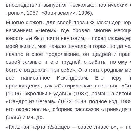
впоследствии выпустил несколько поэтических 
тропы», 1957, «Зори земли», 1996).
Многие сюжеты для своей прозы Ф. Искандер чер
названием «Чегем», где провел многие месяц
юности «Я был почти неуязвим, – писал Искандер,
моей жизни, мое начало шумело в горах. Когда ч
начало и свое продолжение, он щедрей и прав
своей жизнью и его трудней ограбить, потому 
богатства держит при себе». Эта тяга к родным м
все написанное Искандером. Его перу п
произведения, как «Сатирические повести», «С
(1996), «Кролики и удавы» (1987), роман на авто
«Сандро из Чегема» (1973–1088; полное изд. 1989
его окрестности», сборник рассказов «Тринадца
(1996) и мн. др.
«Главная черта абхазцев – совестливость», – п