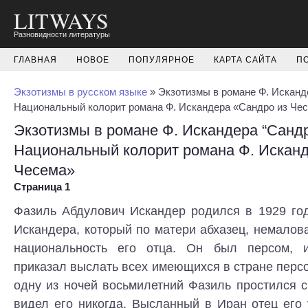
LITWAYS
Разновидности литературы
ГЛАВНАЯ
НОВОЕ
ПОПУЛЯРНОЕ
КАРТА САЙТА
П
Экзотизмы в русском языке
» Экзотизмы в романе Ф. Исканде
Национальный колорит романа Ф. Искандера «Сандро из Че
Экзотизмы в романе Ф. Искандера “Сандро
Национальный колорит романа Ф. Исканд
Чесема»
Страница 1
Фазиль Абдулович Искандер родился в 1929 год
Искандера, который по матери абхазец, немало
национальность его отца. Он был персом,
приказал выслать всех имеющихся в стране персо
одну из ночей восьмилетний Фазиль простился 
видел его никогда. Высланный в Иран отец его