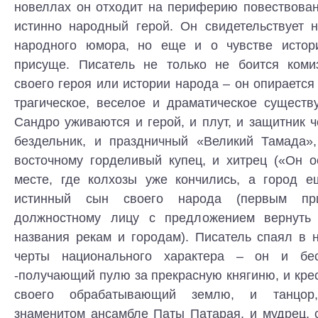
новеллах он отходит на периферию повествован
истинно народный герой. Он свидетельствует н
народного юмора, но еще и о чувстве истори
присуще. Писатель не только не боится коми
своего героя или истории народа – он опирается
трагическое, веселое и драматическое существ
Сандро уживаются и герой, и плут, и защитник ч
бездельник, и праздничный «Великий Тамада»,
восточному горделивый купец, и хитрец («Он о
месте, где колхозы уже кончились, а город е
истинный сын своего народа (первым пр
должностному лицу с предложением вернуть 
названия рекам и городам). Писатель спаял в 
черты национального характера – он и бе
-получающий пулю за прекрасную княгиню, и крес
своего обрабатывающий землю, и танцор
знаменитом ансамбле Паты Патарая, и мудрец, 