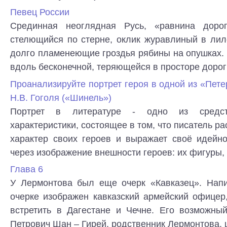
Певец России
Срединная неоглядная Русь, «равнина дорог
стелющийся по стерне, оклик журавлиный в лил
долго пламенеющие гроздья рябины на опушках.
вдоль бесконечной, теряющейся в просторе дороги,
Проанализируйте портрет героя в одной из «Пете
Н.В. Гоголя («Шинель»)
Портрет в литературе - одно из средст
характеристики, состоящее в том, что писатель р
характер своих героев и выражает своё идейн
через изображение внешности героев: их фигуры, л
Глава 6
У Лермонтова был еще очерк «Кавказец». Напи
очерке изображен кавказский армейский офицер
встретить в Дагестане и Чечне. Его возможны
Петрович Шан – Гирей, родственник Лермонтова, ш