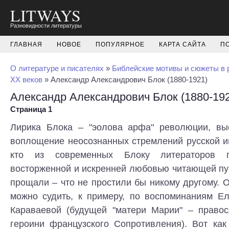
LITWAYS
Разновидности литературы
ГЛАВНАЯ
НОВОЕ
ПОПУЛЯРНОЕ
КАРТА САЙТА
П
О литературе и писателях
»
Библейские мотивы и сюжеты в 
XX веков
» Александр Александрович Блок (1880-1921)
Александр Александрович Блок (1880-19
Страница 1
Лирика Блока – "эолова арфа" революции, вы
воплощение неосознанных стремлений русской и
кто из современных Блоку литераторов п
восторженной и искренней любовью читающей пу
прощали – что не простили бы никому другому. 
можно судить, к примеру, по воспоминаниям Ел
Караваевой (будущей "матери Марии" – право
героини французского Сопротивления). Вот как