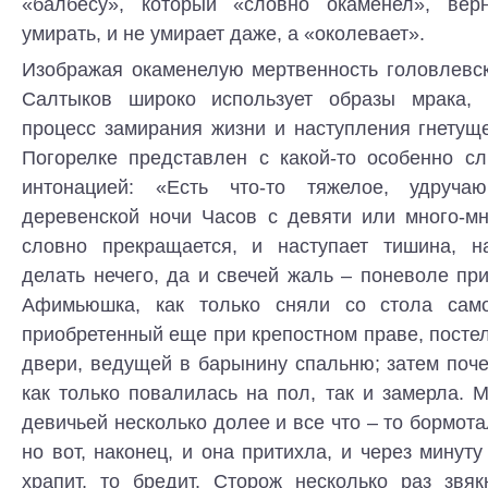
«балбесу», который «словно окаменел», вер
умирать, и не умирает даже, а «околевает».
Изображая окаменелую мертвенность головлевск
Салтыков широко использует образы мрака, х
процесс замирания жизни и наступления гнетущ
Погорелке представлен с какой-то особенно 
интонацией: «Есть что-то тяжелое, удруч
деревенской ночи Часов с девяти или много-мн
словно прекращается, и наступает тишина, н
делать нечего, да и свечей жаль – поневоле при
Афимьюшка, как только сняли со стола само
приобретенный еще при крепостном праве, посте
двери, ведущей в барынину спальню; затем поче
как только повалилась на пол, так и замерла. 
девичьей несколько долее и все что – то бормотал
но вот, наконец, и она притихла, и через минуту
храпит, то бредит. Сторож несколько раз звяк