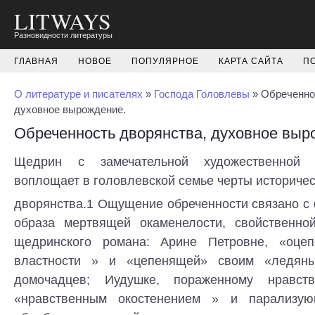
LITWAYS
Разновидности литературы
ГЛАВНАЯ
НОВОЕ
ПОПУЛЯРНОЕ
КАРТА САЙТА
П
О литературе и писателях
»
Господа Головлевы
» Обреченно
духовное вырождение.
Обреченность дворянства, духовное выр
Щедрин с замечательной художественной п
воплощает в головлевской семье черты историче
дворянства.1 Ощущение обреченности связано с
образа мертвящей окаменелости, свойственно
щедринского романа: Арине Петровне, «оце
властности » и «цепенящей» своим «ледян
домочадцев; Иудушке, пораженному нравст
«нравственным окостенением » и парализу