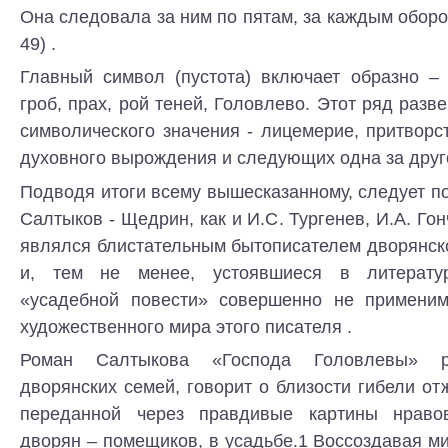
Она следовала за ним по пятам, за каждым оборот
49) .
Главный символ (пустота) включает образно – 
гроб, прах, рой теней, Головлево. Этот ряд разв
символического значения - лицемерие, притворст
духовного вырождения и следующих одна за друг
Подводя итоги всему вышесказанному, следует под
Салтыков - Щедрин, как и И.С. Тургенев, И.А. Гон
являлся блистательным бытописателем дворянск
и, тем не менее, устоявшиеся в литерату
«усадебной повести» совершенно не применим
художественного мира этого писателя .
Роман Салтыкова «Господа Головлевы» р
дворянских семей, говорит о близости гибели о
переданной через правдивые картины нраво
дворян – помещиков, в усадьбе.1 Воссоздавая ми