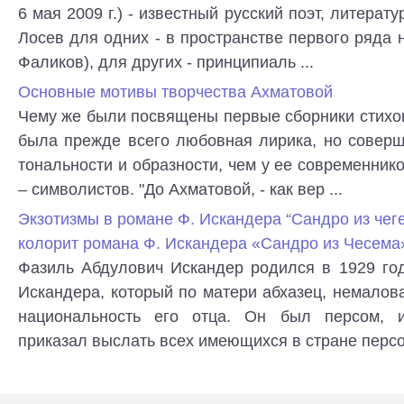
6 мая 2009 г.) - известный русский поэт, литерату
Лосев для одних - в пространстве первого ряда 
Фаликов), для других - принципиаль ...
Основные мотивы творчества Ахматовой
Чему же были посвящены первые сборники стихо
была прежде всего любовная лирика, но соверш
тональности и образности, чем у ее современнико
– символистов. "До Ахматовой, - как вер ...
Экзотизмы в романе Ф. Искандера “Сандро из чег
колорит романа Ф. Искандера «Сандро из Чесема
Фазиль Абдулович Искандер родился в 1929 год
Искандера, который по матери абхазец, немало
национальность его отца. Он был персом,
приказал выслать всех имеющихся в стране персов