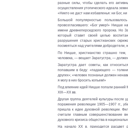
разные силы, чтобы сделать его активн
осуществления утопического идеала земно
«Никто не даст нам избавленья: ни Бог, ни 
Большой популярностью пользовалос
провозгласившего: «Бог умер!» Ницше на
имени древнеперсидского пророка. Но 
который ставит своей целью воспитан
разрушения старых христианских скриж
посмеяться над учителями добродетели, н
По Ницше, христианство страшно тем, 
человека, — вещает Заратустра, — должен
Заратустра дает советы, как относить
попавшим в беду: «падающего — толкни»
других»; «человек познанья должен ненави
я могу в них бросить копьем!»
Под влияние идей Ницше попали ранний М.
XIX—XX вв.
Другая группа деятелей культуры после у
поражения революции 1905—1907 гг., уб
пришла к идее духовной революции. Фи
считали главным совершенствование вн
духовного кризиса общества в национальн
На начало XX в. приходится расцвет р