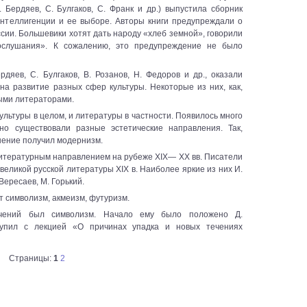
 Бердяев, С. Булгаков, С. Франк и др.) выпустила сборник
интеллигенции и ее выборе. Авторы книги предупреждали о
сии. Большевики хотят дать народу «хлеб земной», говорили
ослушания». К сожалению, это предупреждение не было
рдяев, С. Булгаков, В. Розанов, Н. Федоров и др., оказали
а развитие разных сфер культуры. Некоторые из них, как,
выми литераторами.
ультуры в целом, и литературы в частности. Появилось много
ьно существовали разные эстетические направления. Так,
нение получил модернизм.
итературным направлением на рубеже XIX— XX вв. Писатели
еликой русской литературы XIX в. Наиболее яркие из них И.
 Вересаев, М. Горький.
 символизм, акмеизм, футуризм.
чений был символизм. Начало ему было положено Д.
тупил с лекцией «О причинах упадка и новых течениях
Страницы:
1
2