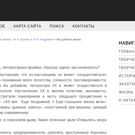
ОЕ
КАРТА САЙТА
ПОИСК
КОНТАКТЫ
 веков - Н.А. Бунин и Л.Н. Андреев
» На рубеже веков
НАВИГ
ГЛАВНА
ТВОРЧЕ
, литературных формах, образах, идеях, как начиналось?
ТВОРЧЕ
астернаке, что по-настоящему он может «осуществиться»
ИСТОРИ
о понимании всего богатства, сложности, противоречивости,
ЭКЗОТИ
мы бы добавили: литература XX в. может осуществиться в
ателе. Наступление XX в. многие политики, экономисты,
ЖИЗНЬ 
стретили панегириком в честь грядущего процветания и
О ЛИТЕ
е: «XX век . Еще бездомней, // Еще страшнее жизни мгла».
ожары дымные заката», «неустанный рев машины, кующей
ему современнику:
не, в пороховом дыму, Какие огненные дали Открылись взору
игента, предпринимателя, рабочего, крестьянина) боролись