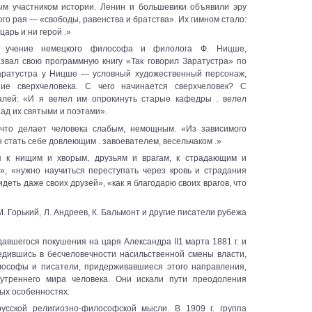
ым участником истории. Ленин и большевики объявили эру
го рая — «свободы, равенства и братства». Их гимном стало:
царь и ни герой .»
ь учение немецкого философа и филолога Ф. Ницше,
звал свою программную книгу «Так говорил Заратустра» по
Заратустра у Ницше — условный художественный персонаж,
ие сверхчеловека. С чего начинается сверхчеловек? С
алей: «И я велел им опрокинуть старые кафедры . велел
ад их святыми и поэтами».
что делает человека слабым, немощным. «Из зависимого
 стать себе довлеющим . завоевателем, весельчаком .»
ся к нищим и хворым, друзьям и врагам, к страдающим и
, «нужно научиться переступать через кровь и страдания
деть даже своих друзей», «как я благодарю своих врагов, что
 Горький, Л. Андреев, К. Бальмонт и другие писатели рубежа
давшегося покушения на царя Александра II1 марта 1881 г. и
едившись в бесчеловечности насильственной смены власти,
лософы и писатели, придерживавшиеся этого направления,
утреннего мира человека. Они искали пути преодоления
ых особенностях.
усской религиозно-философской мысли. В 1909 г. группа