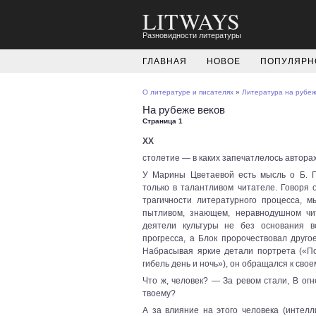
LITWAYS
Разновидности литературы
ГЛАВНАЯ
НОВОЕ
ПОПУЛЯРН
О литературе и писателях
»
Литература на рубеже
На рубеже веков
Страница 1
XX
столетие — в каких запечатлелось авторах
У Марины Цветаевой есть мысль о Б. П
только в талантливом читателе. Говоря 
трагичности литературного процесса, 
пытливом, знающем, неравнодушном чит
деятели культуры не без основания в
прогресса, а Блок пророчествовал друго
Набрасывая яркие детали портрета («П
гибель день и ночь»), он обращался к сво
Что ж, человек? — За ревом стали, В ог
твоему?
А за влияние на этого человека (интелл