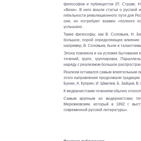
философов и публицистов (П. Струве, Н.
«Вехи». В него вошли статьи о русской 
гибельности революционного пути для Рос
они, но потребуют взамен «полного п
услышано .
Такие философы, как В. Соловьев, Н. Бе
большое, порой определяющее влияние н
например, В. Соловьев, были и талантли
Эпоха повлияла и на условия бытования к
течений, групп, группировок. Параллел
наряду с реализмом большое распростра
Реализм оставался самым влиятельным л
этого направления продолжали традиции в
Бунин, А. Куприн, И. Шмелев, Б. Зайцев, В.
К модернистским течениям обычно относят
Самым крупным из модернистских те
Мережковским, который в 1892 г. выс
современной русской литературы».