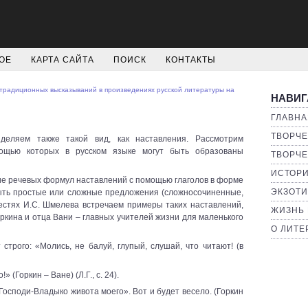
ОЕ
КАРТА САЙТА
ПОИСК
КОНТАКТЫ
традиционных высказываний в произведениях русской литературы на
НАВИГ
ГЛАВНА
ТВОРЧЕ
деляем также такой вид, как наставления. Рассмотрим
мощью которых в русском языке могут быть образованы
ТВОРЧЕ
ИСТОРИ
е речевых формул наставлений с помощью глаголов в форме
ЭКЗОТИ
быть простые или сложные предложения (сложносочиненные,
естях И.С. Шмелева встречаем примеры таких наставлений,
ЖИЗНЬ 
оркина и отца Вани – главных учителей жизни для маленького
О ЛИТЕ
строго: «Молись, не балуй, глупый, слушай, что читают! (в
 (Горкин – Ване) (Л.Г., с. 24).
Господи-Владыко живота моего». Вот и будет весело. (Горкин