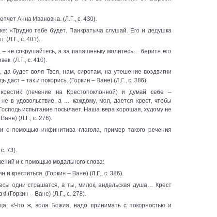
пчет Анна Ивановна. (Л.Г., с. 430).
шке: «Трудно тебе будет, Панкратыча слушай. Его и дедушка
 (Л.Г., с. 401).
н, – не сокрушайтесь, а за папашеньку молитесь… берите его
. (Л.Г., с. 410).
, да будет воля Твоя, нам, сиротам, на утешение воздвигни
даст – так и покорись. (Горкин – Ване) (Л.Г., с. 386).
крестик (печение на Крестопоклонной) и думай себе –
 не в удовольствие, а … каждому, мол, дается крест, чтобы
 Господь испытание посылает. Наша вера хорошая, худому не
ане) (Л.Г., с. 276).
 и с помощью инфинитива глагола, пример такого речения
с. 73).
лений и с помощью модального слова:
 и креститься. (Горкин – Ване) (Л.Г., с. 386).
бесы одни страшатся, а ты, милок, андельская душа… Крест
(Горкин – Ване) (Л.Г., с. 278).
ца: «Что ж, воля Божия, надо принимать с покорностью и