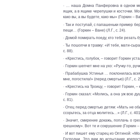
· … наша Домна Панферовна в одном мо
ящик, а в ящике черепушки и косточки. М
како вы, а вы будете, како мы» (Горкин – Ван
· Так и поступай, с папашеньки пример бе
пещи… (Горкин – Ване) (Л.Г., с. 24).
· Домой помирать поеду, кто тебе резать буд
· Ты пошопчи в травку: «И тебе, мати-сыра
с. 88).
· «Крестись, голубок, – говорит Горкин уста
· Горкин шепчет мне на ухо: «Ручку-то, ручк
· Прабабушка Устинья … поклонилась всем 
мне, погостила!» (перед смертью) (Л.Г., с. 2
· «Крестись на Троицу, – говорит Горкин, – 
· Горкин сказал: «Молись, а она уж всю ду
с. 81).
· Отец перед смертью детям: «Мать не о
ссорьтесь, за отца молитесь…» (Л.Г., с. 401
· Значит, смирение докажь, поплачь о гре
грешному». Вот те и сокрушение (Горкин – Ва
· И вот пишет ему старец из Оптиной: «М
Господни. Это вам во испытание крепос