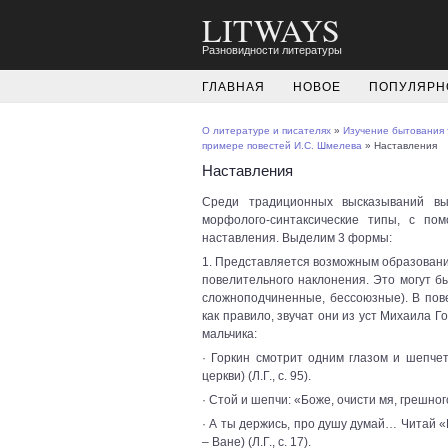
LITWAYS
Разновидности литературы
ГЛАВНАЯ
НОВОЕ
ПОПУЛЯРН
О литературе и писателях
»
Изучение бытования 
примере повестей И.С. Шмелева
» Наставления
Наставления
Среди традиционных высказываний вы
морфолого-синтаксические типы, с по
наставления. Выделим 3 формы:
1. Представляется возможным образовани
повелительного наклонения. Это могут 
сложноподчиненные, бессоюзные). В пов
как правило, звучат они из уст Михаила Г
мальчика:
· Горкин смотрит одним глазом и шепчет 
церкви) (Л.Г., с. 95).
· Стой и шепчи: «Боже, очисти мя, грешного!»
· А ты держись, про душу думай… Читай «
– Ване) (Л.Г., с. 17).