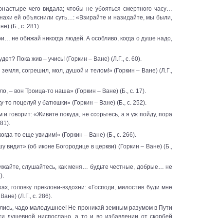
настыре чего видала; чтобы не убояться смертного часу…
онахи ей объяснили суть…: «Взирайте и назидайте, мы были,
е) (Б., с. 281).
ри… не обижай никогда людей. А особливо, когда о душе надо,
ет? Пока жив – учись! (Горкин – Ване) (Л.Г., с. 60).
 земля, согрешил, мол, душой и телом!» (Горкин – Ване) (Л.Г.,
ло, – вон Троица-то наша» (Горкин – Ване) (Б., с. 17).
у-то поцелуй у батюшки» (Горкин – Ване) (Б., с. 252).
и говорит: «Живите покуда, не ссорьтесь, а я уж пойду, пора
81).
когда-то еще увидим!» (Горкин – Ване) (Б., с. 266).
шу видит» (об иконе Богородице в церкви) (Горкин – Ване) (Б.,
бижайте, слушайтесь, как меня… будьте честные, добрые… не
).
хах, головку преклони-вздохни: «Господи, милостив буди мне
не) (Л.Г., с. 286).
олись, чадо малодушное! Не проникай земным разумом в Пути
ти душевной ниспослано, а то и во избавлении от скорбей