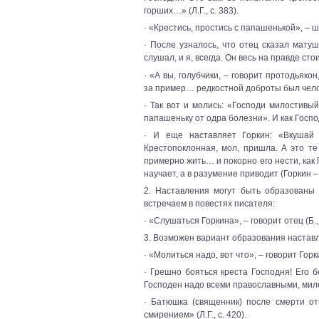
горших…» (Л.Г., с. 383).
· «Крестись, простись с папашенькой», – ше
· После узналось, что отец сказал мату
слушал, и я, всегда. Он весь на правде стоит.
· «А вы, голубчики, – говорит протодьяко
за пример… редкостной доброты был человек
· Так вот и молись: «Господи милостивый
папашеньку от одра болезни». И как Господь 
· И еще наставляет Горкин: «Вкушай 
Крестопоклонная, мол, пришла. А это те
примерно жить… и покорно его нести, как
научает, а в разумение приводит (Горкин – В
2. Наставления могут быть образованы
встречаем в повестях писателя:
· «Слушаться Горкина», – говорит отец (Б., 
3. Возможен вариант образования настав
· «Молиться надо, вот что», – говорит Горкин
· Грешно бояться креста Господня! Его 
Господен надо всеми православными, милок! 
· Батюшка (священник) после смерти от
смирением» (Л.Г., с. 420).