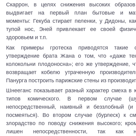
Скаррон, в целях снижения высоких образо
выдвигает на первый план бытовые и мате
моменты: Гекуба стирает пеленки, у Дидоны, ка
тупой нос, Эней привлекает ее своей физич
здоровьем и т.п.
Как примеры гротеска приводятся такие 
утверждение брата Жана о том, что «даже те
колокольни плодоносна»; его же утверждение, 
возвращает кобелю утраченную производител
Панурга построить парижские стены из производи
Шнееганс показывает разный характер смеха в 
типов комического. В первом случае (ш
непосредственный, наивный и беззлобный (и
посмеяться). Во втором случае (бурлеск) к с
злорадство по поводу снижения высокого; кром
лишен непосредственности, так как н