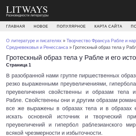
LITWAYS
Разновидности литературы
ГЛАВНАЯ
НОВОЕ
ПОПУЛЯРНОЕ
КАРТА САЙТА
П
О литературе и писателях
»
Творчество Франсуа Рабле и на
Средневековья и Ренессанса
» Гротескный образ тела у Рабл
Гротескный образ тела у Рабле и его ист
Страница 1
В разобранной нами группе пиршественных образ
резко выраженными преувеличениями, гипербола
преувеличения свойственны и образам тела и
Рабле. Свойственны они и другим образам романа
все же выражены в образах тела и в образах 
искать основной источник и творческий пр
преувеличений и гипербол раблезианского мир
всякой чрезмерности и избыточности.