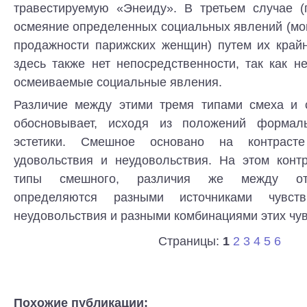
травестируемую «Энеиду». В третьем случае (г
осмеяние определенных социальных явлений (мо
продажности парижских женщин) путем их крайн
здесь также нет непосредственности, так как н
осмеиваемые социальные явления.
Различие между этими тремя типами смеха и 
обосновывает, исходя из положений формальн
эстетики. Смешное основано на контраст
удовольствия и неудовольствия. На этом конт
типы смешного, различия же между от
определяются разными источниками чувст
неудовольствия и разными комбинациями этих чув
Страницы:
1
2
3
4
5
6
Похожие публикации: