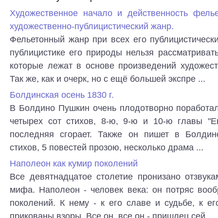
Художественное начало и действенность фелье
художественно-публицистический жанр.
Фельетонный жанр при всех его публицистическ
публицистике его природы нельзя рассматривать
которые лежат в основе произведений художест
Так же, как и очерк, но с ещё большей экспре ...
Болдинская осень 1830 г.
В Болдино Пушкин очень плодотворно поработал
четырех сот стихов, 8-ю, 9-ю и 10-ю главы "Е
последняя сгорает. Также он пишет в Болдин
стихов, 5 повестей прозою, несколько драма ...
Наполеон как кумир поколений
Все девятнадцатое столетие пронизано отзвука
мифа. Наполеон - человек века: он потряс воо
поколений. К нему - к его славе и судьбе, к е
прикованы взоры. Все он, все он - пришлец сей ...