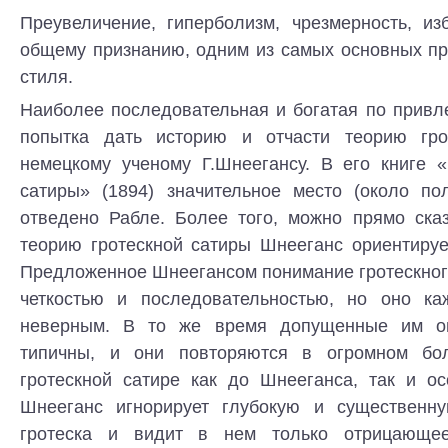
Преувеличение, гиперболизм, чрезмерность, из
общему признанию, одним из самых основных пр
стиля.
Наиболее последовательная и богатая по привл
попытка дать историю и отчасти теорию гро
немецкому ученому Г.Шнеегансу. В его книге «
сатиры» (1894) значительное место (около по
отведено Рабле. Более того, можно прямо сказ
теорию гротескной сатиры Шнееганс ориентируе
Предложенное Шнеегансом понимание гротескног
четкостью и последовательностью, но оно ка
неверным. В то же время допущенные им о
типичны, и они повторяются в огромном бо
гротескной сатире как до Шнееганса, так и ос
Шнееганс игнорирует глубокую и существенну
гротеска и видит в нем только отрицающе