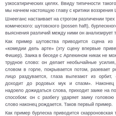
узкосатирических целях. Ввиду типичности такого
мы начнем настоящую главу с критики воззрения 
Шнееганс настаивает на строгом различении трех 
комического: шутовского (possen haft), бурлескног
выяснения различий между ними он анализирует 
Как пример шутовства приводится сцена из 
«комедии дель арте» (эту сцену впервые приве
Фишер). Заика в беседе с Арлекином никак не мо
трудное слово: он делает необычайные усилия,
словом в горле, покрывается потом, разевает ро
лицо раздувается, глаза вылезают из орбит, 
доходит до родовых мук и спазм». Наконец 
надоело дожидаться слова, приходит заике на 
способом: он с разбегу ударяет заику головою
слово наконец рождается. Таков первый пример.
Как пример бурлеска приводится скарроновская 