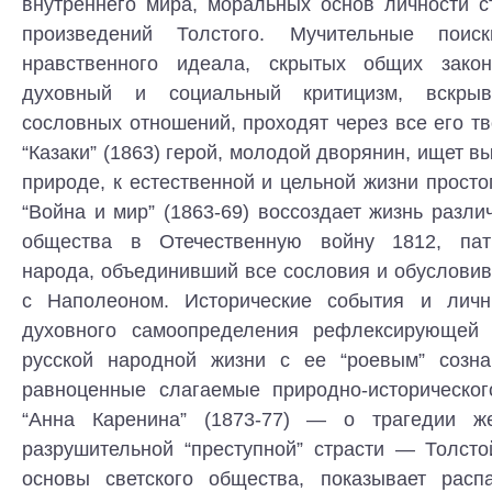
внутреннего мира, моральных основ личности с
произведений Толстого. Мучительные поис
нравственного идеала, скрытых общих закон
духовный и социальный критицизм, вскрыв
сословных отношений, проходят через все его тв
“Казаки” (1863) герой, молодой дворянин, ищет в
природе, к естественной и цельной жизни просто
“Война и мир” (1863-69) воссоздает жизнь разли
общества в Отечественную войну 1812, пат
народа, объединивший все сословия и обуслови
с Наполеоном. Исторические события и личн
духовного самоопределения рефлексирующей 
русской народной жизни с ее “роевым” созна
равноценные слагаемые природно-историческо
“Анна Каренина” (1873-77) — о трагедии 
разрушительной “преступной” страсти — Толст
основы светского общества, показывает расп