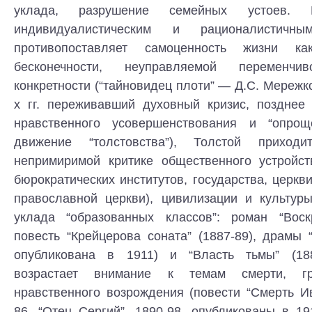
уклада, разрушение семейных устоев. 
индивидуалистическим и рационалистичн
противопоставляет самоценность жизни 
бесконечности, неуправляемой переменч
конкретности (“тайновидец плоти” — Д.С. Мережко
х гг. переживавший духовный кризис, позднее
нравственного усовершенствования и “опрощ
движение “толстовства”), Толстой прихо
непримиримой критике общественного устройс
бюрократических институтов, государства, церкви
православной церкви), цивилизации и культуры
уклада “образованных классов”: роман “Воскр
повесть “Крейцерова соната” (1887-89), драмы 
опубликована в 1911) и “Власть тьмы” (18
возрастает внимание к темам смерти, г
нравственного возрождения (повести “Смерть И
86, “Отец Сергий”, 1890-98, опубликованы в 19