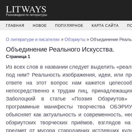
LITWAYS
Разновидности литературы
ГЛАВНАЯ
НОВОЕ
ПОПУЛЯРНОЕ
КАРТА САЙТА
П
О литературе и писателях
»
Обэриуты
» Объединение Реальн
Объединение Реального Искусства.
Страница 1
Из всех слов в названии следует выделить «реал
под ним? Реальность изображения, идеи, или п
ответе на этот вопрос нам кажется целесооб
непосредственно к трудам лиц, принадлежащих
Заболоцкий в статье «Поэзия Обэриутов» 
программные манифесты творчества ОБЭРИУ
объясняет как актуальность и современность, н
обэриутских творческих приёмов, взглядов н
предмет от мусора стародавних истлевших куль