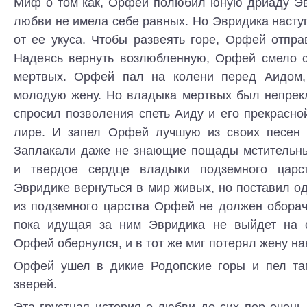
Миф о том как, Орфей полюбил юную дриаду Эвр
любви не имела себе равных. Но Эвридика насту
от ее укуса. Чтобы развеять горе, Орфей отпра
Надеясь вернуть возлюбленную, Орфей смело с
мертвых. Орфей пал на колени перед Аидом,
молодую жену. Но владыка мертвых был непрек
спросил позволения спеть Аиду и его прекрасно
лире. И запел Орфей лучшую из своих песен
Заплакали даже не знающие пощады мстительны
и твердое сердце владыки подземного царс
Эвридике вернуться в мир живых, но поставил од
из подземного царства Орфей не должен оборач
пока идущая за ним Эвридика не выйдет на с
Орфей обернулся, и в тот же миг потерял жену на
Орфей ушел в дикие Родопские горы и пел та
зверей.