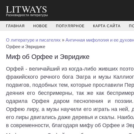
LITWAYS
Разновидности литературы
ГЛАВНАЯ
НОВОЕ
ПОПУЛЯРНОЕ
КАРТА САЙТА
П
О литературе и писателях
»
Античная мифология и ее духов
Орфее и Эвридике
Миф об Орфее и Эвридике
Орфей - величайший из когда-либо живших поэто
фракийского речного бога Эагра и музы Каллио
подвигов, подобных тем, которые прославили Пер
деяния его беспримерны, так же как беспример
одарила Орфея даром песнопения и поэзии
Орфею лиру, а музы научили его играть на ней, д
его лиры двигались даже деревья и скалы. Наиб
в современности, благодаря мифу об Орфее и Эв