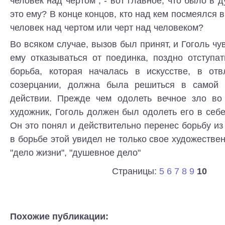
человек над чертом", - вот главное, что было в 
это ему? В конце концов, кто над кем посмеялся в
человек над чертом или черт над человеком?
Во всяком случае, вызов был принят, и Гоголь чу
ему отказываться от поединка, поздно отступа
борьба, которая началась в искусстве, в от
созерцании, должна была решиться в самой 
действии. Прежде чем одолеть вечное зло во
художник, Гоголь должен был одолеть его в себе
Он это понял и действительно перенес борьбу из 
в борьбе этой увидел не только свое художествен
"дело жизни", "душевное дело"
Страницы:
5
6
7
8
9
10
Похожие публикации: