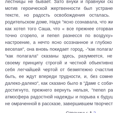
лестницы не бывает. Зато внуки и правнуки ск
мотив героической жертвенности был устране
тексте, но радость освобождения осталась
родительском доме, Надя "ясно сознавала, что жи
как хотел того Саша, что « все прежнее оторван
точно сгорело, и пепел разнесся по воздуху
настроение, а нечто ясно осознанное и глубоко
веселая", она вновь покидает город, -"как полага
"как полагала" сказаны здесь, разумеется, н
своему принципу строгой и честной объективно
себя легчайшей чертой от безмятежно счастли
быть, ее ждут впереди трудности, и, без сомн
далеко-далеко", как сказано было в "Даме с соба
достигнуто, прежнего вернуть нельзя, "пепел ра
атмосфера радостной надежды и порыва к будущ
не омраченной в рассказе, завершившем творчест
Страницы:
1
2