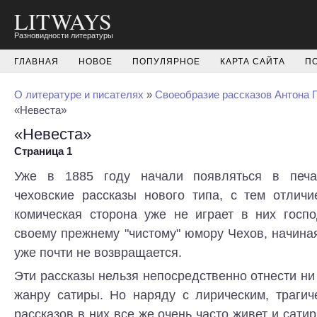
LITWAYS
Разновидности литературы
ГЛАВНАЯ
НОВОЕ
ПОПУЛЯРНОЕ
КАРТА САЙТА
П
О литературе и писателях
»
Своеобразие рассказов Антона 
«Невеста»
«Невеста»
Страница 1
Уже в 1885 году начали появляться в печ
чеховские рассказы нового типа, с тем отличи
комическая сторона уже не играет в них госп
своему прежнему "чистому" юмору Чехов, начиная
уже почти не возвращается.
Эти рассказы нельзя непосредственно отнести ни 
жанру сатиры. Но наряду с лирическим, трагич
рассказов в них все же очень часто живет и сати