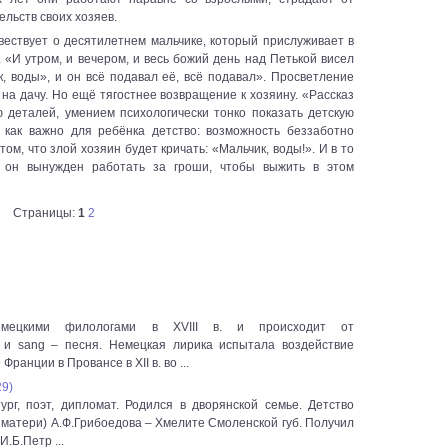
ельств своих хозяев.
вествует о десятилетнем мальчике, который прислуживает в
. «И утром, и вечером, и весь божий день над Петькой висел
к, воды», и он всё подавал её, всё подавал». Просветление
 на дачу. Но ещё тягостнее возвращение к хозяину. «Рассказ
 деталей, умением психологически тонко показать детскую
, как важно для ребёнка детство: возможность беззаботно
том, что злой хозяин будет кричать: «Мальчик, воды!». И в то
 он вынужден работать за гроши, чтобы выжить в этом
Страницы:
1
2
мецкими филологами в XVIII в. и происходит от
 и sang – песня. Немецкая лирика испытала воздействие
ранции в Провансе в XII в. во ...
29)
рг, поэт, дипломат. Родился в дворянской семье. Детство
о матери) А.Ф.Грибоедова – Хмелите Смоленской губ. Получил
.Б.Петр ...