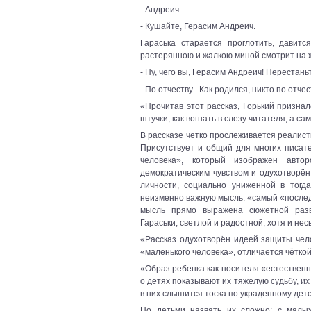
- Андреич.
- Кушайте, Герасим Андреич.
Гараська старается проглотить, давит
растерянною и жалкою миной смотрит на 
- Ну, чего вы, Герасим Андреич! Перестаньт
- По отчеству . Как родился, никто по от
«Прочитав этот рассказ, Горький призна
штучки, как вогнать в слезу читателя, а са
В рассказе четко прослеживается реалисти
Присутствует и общий для многих писат
человека», который изображен авт
демократическим чувством и одухотворён
личности, социально униженной в тогд
неизменно важную мысль: «самый «последн
мысль прямо выражена сюжетной развя
Гараськи, светлой и радостной, хотя и нес
«Рассказ одухотворён идеей защиты чело
«маленького человека», отличается чёткой
«Образ ребенка как носителя «естественн
о детях показывают их тяжелую судьбу, их
в них слышится тоска по украденному детст
Но детьми назвать их сложно: с малы