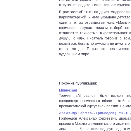
отсутствия родительского тепла и издеват
В рассказе «Петька на даче» Андреев по
парикмахерской. У него украдено детство
один и тот же отрывистый крик: «Мальчи
временно наступает, когда мать берёт его
отличается точностью, выразительностью
душу[6, с 49]». Писатель говорит о том
резвиться, бегать по лужам и не думать о 
же время для Петьки это невозможно:
чудовищном мире.
Похожие публикации:
Миннезанг
Термин «Minesang» был введен не
средневерхненемецкого minne – любовь
провансальской куртуазной поэзии. На юге Ф
Александр Сергеевич Грибоедов (1790-18
Грибоедов Александр Сергеевич, драмату
провел в Москве и имении своего дяди (п
домашнее образование под руководством И