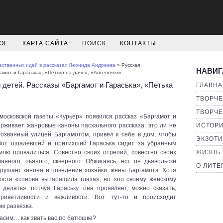
ОЕ
КАРТА САЙТА
ПОИСК
КОНТАКТЫ
ственных идей в рассказах Леонида Андреева
» Русская
НАВИГ
амот и Гараська», «Петька на даче», «Ангелочек»
 детей. Рассказы «Баргамот и Гараська», «Петька
ГЛАВНА
ТВОРЧЕ
ТВОРЧЕ
московской газеты «Курьер» появился рассказ «Баргамот и
ерживает жанровые каноны пасхального рассказа: это ли не
ИСТОРИ
розванный улицей Баргамотом, привёл к себе в дом, чтобы
ЭКЗОТИ
 «Вот ошалевший и притихший Гараська сидит за убранным
емлю провалиться. Совестно своих отрепий, совестно своих
ЖИЗНЬ 
ванного, пьяного, скверного. Обжигаясь, ест он дьявольски
О ЛИТЕ
ушает канона и поведение хозяйки, жены Баргамота. Хотя
остя «сперва вытаращила глаза», но «по своему женскому
делать»: потчуя Гараську, она проявляет, можно сказать,
приветливости и вежливости. Вот тут-то и происходит
м развязка.
ерасим… как звать вас по батюшке?