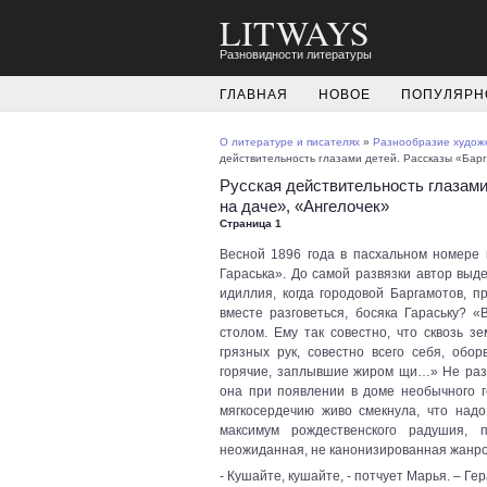
LITWAYS
Разновидности литературы
ГЛАВНАЯ
НОВОЕ
ПОПУЛЯРН
О литературе и писателях
»
Разнообразие художе
действительность глазами детей. Рассказы «Барг
Русская действительность глазами
на даче», «Ангелочек»
Страница 1
Весной 1896 года в пасхальном номере 
Гараська». До самой развязки автор выд
идиллия, когда городовой Баргамотов, п
вместе разговеться, босяка Гараську?
столом. Ему так совестно, что сквозь з
грязных рук, совестно всего себя, обор
горячие, заплывшие жиром щи…» Не разр
она при появлении в доме необычного г
мягкосердечию живо смекнула, что надо 
максимум рождественского радушия, 
неожиданная, не канонизированная жанро
- Кушайте, кушайте, - потчует Марья. – Г