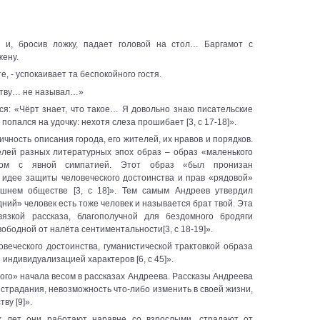
ся и, бросив ложку, падает головой на стол… Баргамот с
жену.
е, - успокаивает та беспокойного гостя.
честву… не называл…»
лся: «Чёрт знает, что такое… Я довольно знаю писательские
м попался на удочку: нехотя слеза прошибает [3, с 17-18]».
чность описания города, его жителей, их нравов и порядков.
елей разных литературных эпох образ – образ «маленького
ором с явной симпатией. Этот образ «был пронизан
 идее защиты человеческого достоинства и прав «рядовой»
ашнем обществе [3, с 18]». Тем самым Андреев утвердил
ий» человек есть тоже человек и называется брат твой. Эта
зкой рассказа, благополучной для бездомного бродяги
вободной от налёта сентиментальности[3, с 18-19]».
веческого достоинства, гуманистической трактовкой образа
 индивидуализацией характеров [6, с 45]».
ого» начала весом в рассказах Андреева. Рассказы Андреева
 страдания, невозможность что-либо изменить в своей жизни,
ву [9]».
х лет они работают наравне со взрослыми, страдают от