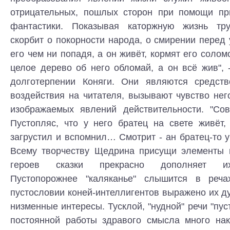
отрицательных, пошлых сторон при помощи пр
фантастики. Показывая каторжную жизнь тру
скорбит о покорности народа, о смирении перед 
его чем ни попадя, а он живёт, кормят его солом
целое дерево об него обломай, а он всё жив", 
долготерпении Коняги. Они являются средств
воздействия на читателя, вызывают чувство не
изображаемых явлений действительности. "Со
Пустопляс, что у него братец на свете живёт,
загрустил и вспомнил… Смотрит - ан братец-то у
Всему творчеству Щедрина присущи элементы 
героев сказки прекрасно дополняет их 
Пустопорожнее "каляканье" слышится в речах
пустословии коней-интеллигентов выражено их д
низменные интересы. Тусклой, "нудной" речи "пус
постоянной работы здравого смысла много на