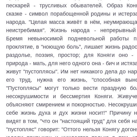
пескарей - трусливых обывателей. Образ Кон
сказке - символ порабощенной родины и истерз
народа. "Целая масса живёт в нём, неумирающа
неистребимая". Жизнь народа - непрерывный
Бремя невыносимой подневольной работы п
проклятие, в "ноющую боль", лишает жизнь радост
раздолье, поэзия, простор; для Коняги оно 
природа - мать, для него одного она - бич и истяз
живут "пустоплясы". Им нет никакого дела до на
его труд, нужна его жизнь, "способная выно
"Пустоплясы" могут только вести праздную б
несокрушимости и бессмертия Коняги. Живуче
объясняют смирением и покорностью. Несокрушим
себе жизнь духа и дух жизни носит!" Причину 
видят в том, "что он "настоящий труд" для себя 
"пустопляс" говорит: "Оттого нельзя Конягу догоня