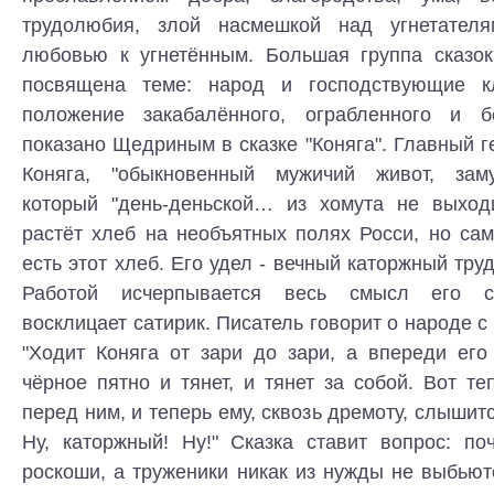
трудолюбия, злой насмешкой над угнетателя
любовью к угнетённым. Большая группа сказок
посвящена теме: народ и господствующие кл
положение закабалённого, ограбленного и б
показано Щедриным в сказке "Коняга". Главный г
Коняга, "обыкновенный мужичий живот, заму
который "день-деньской… из хомута не выход
растёт хлеб на необъятных полях Росси, но са
есть этот хлеб. Его удел - вечный каторжный труд
Работой исчерпывается весь смысл его с
восклицает сатирик. Писатель говорит о народе с
"Ходит Коняга от зари до зари, а впереди ег
чёрное пятно и тянет, и тянет за собой. Вот т
перед ним, и теперь ему, сквозь дремоту, слышитс
Ну, каторжный! Ну!" Сказка ставит вопрос: по
роскоши, а труженики никак из нужды не выбью