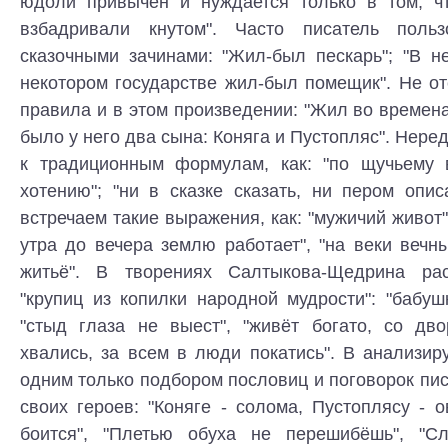
юдоли привычен и нуждается только в том, ч
взбадривали кнутом". Часто писатель поль
сказочными зачинами: "Жил-был пескарь"; "В н
некотором государстве жил-был помещик". Не от
правила и в этом произведении: "Жил во времена
было у него два сына: Коняга и Пустопляс". Нере
к традиционным формулам, как: "по щучьему 
хотению"; "ни в сказке сказать, ни пером опис
встречаем такие выражения, как: "мужичий живот",
утра до вечера землю работает", "на веки вечны
житьё". В творениях Салтыкова-Щедрина ра
"крупиц из копилки народной мудрости": "бабуш
"стыд глаза не выест", "живёт богато, со дво
хвались, за всем в люди покатись". В анализир
одним только подбором пословиц и поговорок пис
своих героев: "Коняге - солома, Пустоплясу - о
боится", "Плетью обуха не перешибёшь", "С