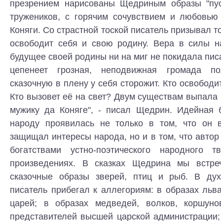
презрением нарисованы Щедриным образы "пус
тружеников, с горячим сочувствием и любовью
Коняги. Со страстной тоской писатель призывал т
освободит себя и свою родину. Вера в силы н
будущее своей родины ни на миг не покидала писа
цепенеет грозная, неподвижная громада п
сказочную в плену у себя сторожит. Кто освободи
Кто вызовет её на свет? Двум существам выпала 
мужику да Коняге", - писал Щедрин. Идейная б
народу проявилась не только в том, что он 
защищал интересы народа, но и в том, что авто
богатствами устно-поэтического народного т
произведениях. В сказках Щедрина мы встре
сказочные образы зверей, птиц и рыб. В дух
писатель прибегал к аллегориям: в образах льв
царей; в образах медведей, волков, коршуно
представителей высшей царской администрации;