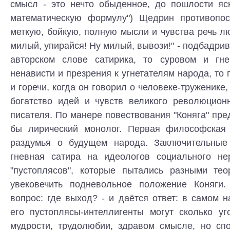
смысл - это нечто обыденное, до пошлости я
математическую формулу") Щедрин противопос
меткую, бойкую, полную мысли и чувства речь лю
милый, упирайся! Ну милый, вывози!" - подбадрив
авторском слове сатирика, то суровом и гне
ненависти и презрения к угнетателям народа, то 
и горечи, когда он говорил о человеке-труженике
богатство идей и чувств великого революционн
писателя. По манере повествования "Коняга" пре
бы лирический монолог. Первая философская 
раздумья о будущем народа. Заключительные 
гневная сатира на идеологов социального не
"пустоплясов", которые пытались разными те
увековечить подневольное положение Коняги.
вопрос: где выход? - и даётся ответ: в самом
его пустоплясы-интеллигенты могут сколько уг
мудрости, трудолюбии, здравом смысле, но спо