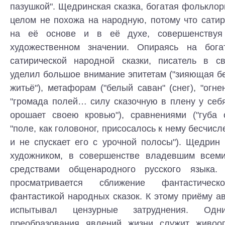
пазушкой". Щедринская сказка, богатая фолькло
целом не похожа на народную, потому что сати
на её основе и в её духе, совершенству
художественном значении. Опираясь на бога
сатирической народной сказки, писатель в с
уделил большое внимание эпитетам ("зияющая бе
житьё"), метафорам ("белый саван" (снег), "огне
"громада полей… силу сказочную в плену у себ
орошает своею кровью"), сравнениями ("губа о
"поле, как головоног, присосалось к нему бесчи
и не спускает его с урочной полосы"). Щедрин
художником, в совершенстве владевшим всеми
средствами общенародного русского языка.
просматривается сближение фантастичес
фантастикой народных сказок. К этому приёму ав
испытывал цензурные затруднения. Од
преобразования явлений жизни служит живоо