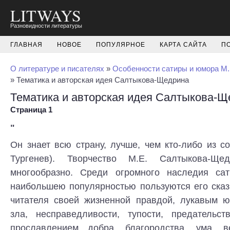
LITWAYS
Разновидности литературы
ГЛАВНАЯ
НОВОЕ
ПОПУЛЯРНОЕ
КАРТА САЙТА
П
О литературе и писателях
»
Особенности сатиры и юмора М
» Тематика и авторская идея Салтыкова-Щедрина
Тематика и авторская идея Салтыкова-Щ
Страница 1
"
Он знает всю страну, лучше, чем кто-либо из со
Тургенев). Творчество М.Е. Салтыкова-Ще
многообразно. Среди огромного наследия са
наибольшею популярностью пользуются его сказ
читателя своей жизненной правдой, лукавым 
зла, несправедливости, тупости, предательств
прославлением добра, благородства, ума, ве