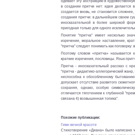
одевает эту абстракцию в художественну
в создании притчи нет: идея делается 
создается вновь, не становится сложнее,
создания притчи: в дальнейшем своем су
иносказательной в более широкой форм
пригодная только для одного исключительн
Понятие "притча" имеет несколько знач
изречение, моральное наставление, крат
"притча" следует понимать как поговорку: 
Поэтому словом «притча» называется к
краткие изречения, пословицы. Язык притч
Притча - иносказательный рассказ с нр
"притча - дидактико-аллегорический жанр, 
неспособна к обособленному бытованию 
допускает отсутствие развитого сюжетно
сохраняя, однако, особую символическ
отличается тяготением к глубинной "прем
связана 4) возвышенная топика".
Похожие публикации:
Гимн вечной красоте
Стихотворение «Диана» было написано ч