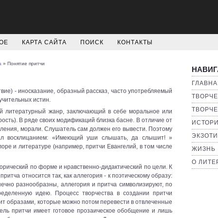
ОЕ
КАРТА САЙТА
ПОИСК
КОНТАКТЫ
а
» Понятие притчи
НАВИГ
ГЛАВНА
твие) - иносказание, образный рассказ, часто употребляемый
ТВОРЧЕ
учительных истин.
ТВОРЧЕ
ий литературный жанр, заключающий в себе моральное или
ость). В ряде своих модификаций близка басне. В отличие от
ИСТОРИ
вления, морали. Слушатель сам должен его вывести. Поэтому
ЭКЗОТИ
ал восклицанием: «Имеющий уши слышать, да слышит! »
оре и литературе (например, притчи Евангелий, в том числе
ЖИЗНЬ 
О ЛИТЕ
горический по форме и нравственно-дидактический по цели. К
притча относится так, как аллегория - к поэтическому образу:
нечно разнообразны, аллегория и притча символизируют, по
ределенную идею. Процесс творчества в создании притчи
ит образами, которые можно потом перевести в отвлеченные
тель притчи имеет готовое прозаическое обобщение и лишь