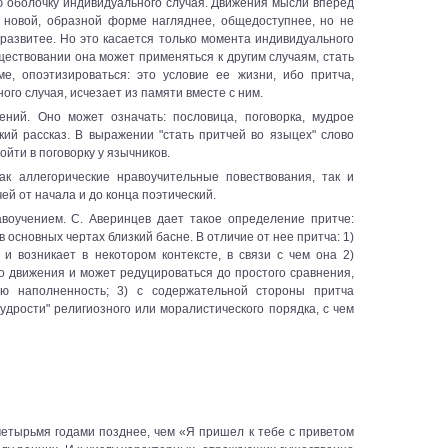
ю оболочку индивидуального случая. Движения мысли вперед
в новой, образной форме нагляднее, общедоступнее, но не
 развитее. Но это касается только момента индивидуального
ществовании она может применяться к другим случаям, стать
е, опоэтизироваться: это условие ее жизни, ибо притча,
ого случая, исчезает из памяти вместе с ним.
ений. Оно может означать: пословица, поговорка, мудрое
кий рассказ. В выражении "стать притчей во языцех" слово
войти в поговорку у язычников.
ак аллегорические нравоучительные повествования, так и
ей от начала и до конца поэтический.
авоучением. С. Аверинцев дает такое определение притче:
в основных чертах близкий басне. В отличие от нее притча: 1)
и возникает в некотором контексте, в связи с чем она 2)
го движения и может редуцироваться до простого сравнения,
ую наполненность; 3) с содержательной стороны притча
удрости" религиозного или моралистического порядка, с чем
етырьмя годами позднее, чем «Я пришел к тебе с приветом