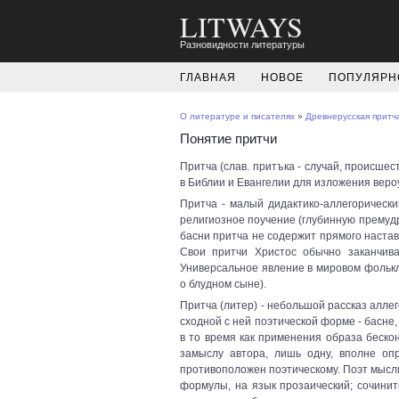
LITWAYS
Разновидности литературы
ГЛАВНАЯ
НОВОЕ
ПОПУЛЯРН
О литературе и писателях
»
Древнерусская притч
Понятие притчи
Притча (слав. притъка - случай, происшес
в Библии и Евангелии для изложения веро
Притча - малый дидактико-аллегорическ
религиозное поучение (глубинную премудр
басни притча не содержит прямого наста
Свои притчи Христос обычно заканчив
Универсальное явление в мировом фолькл
о блудном сыне).
Притча (литер) - небольшой рассказ алле
сходной с ней поэтической форме - басне, 
в то время как применения образа беско
замыслу автора, лишь одну, вполне оп
противоположен поэтическому. Поэт мысл
формулы, на язык прозаический; сочини